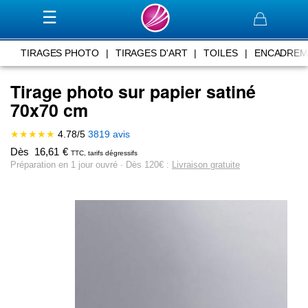
Panier
TIRAGES PHOTO
|
TIRAGES D'ART
|
TOILES
|
ENCADREM
Tirage photo sur papier satiné
70x70 cm
★★★★★
4.78
/
5
3819
avis
Dès
16,61
€
TTC, tarifs dégressifs
Préparation en 1 jour ouvré ∙ Dès 120€ :
Livraison gratuite
Skip
to
the
end
of
the
images
gallery