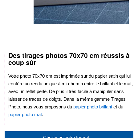
Des tirages photos
70x70 cm
réussis à
Skip
coup sûr
to
the
beginning
Votre photo
70x70 cm
est imprimée sur du papier satin qui lui
of
confère un rendu unique à mi-chemin entre le brillant et le mat,
the
avec un reflet perlé. De plus il très facile à manipuler sans
images
laisser de traces de doigts. Dans la même gamme Tirages
gallery
Photo, nous vous proposons du
papier photo brillant
et du
papier photo mat
.
.
Choisir un autre format →