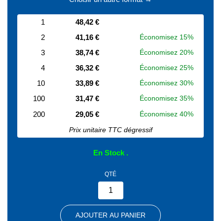
1
48,42 €
2
41,16 €
Économisez 15%
3
38,74 €
Économisez 20%
4
36,32 €
Économisez 25%
10
33,89 €
Économisez 30%
100
31,47 €
Économisez 35%
200
29,05 €
Économisez 40%
Prix unitaire TTC dégressif
En Stock
QTÉ
AJOUTER AU PANIER