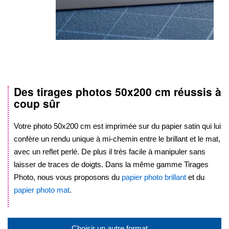
Des tirages photos
50x200 cm
réussis à
Skip
coup sûr
to
the
beginning
Votre photo
50x200 cm
est imprimée sur du papier satin qui lui
of
confère un rendu unique à mi-chemin entre le brillant et le mat,
the
avec un reflet perlé. De plus il très facile à manipuler sans
images
laisser de traces de doigts. Dans la même gamme Tirages
gallery
Photo, nous vous proposons du
papier photo brillant
et du
papier photo mat
.
.
Choisir un autre format →