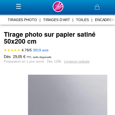
Panier
TIRAGES PHOTO
|
TIRAGES D'ART
|
TOILES
|
ENCADREM
Tirage photo sur papier satiné
50x200 cm
★★★★★
4.78
/
5
3819
avis
Dès
29,05
€
TTC, tarifs dégressifs
Préparation en 1 jour ouvré ∙ Dès 120€ :
Livraison gratuite
Skip
to
the
end
of
the
images
gallery