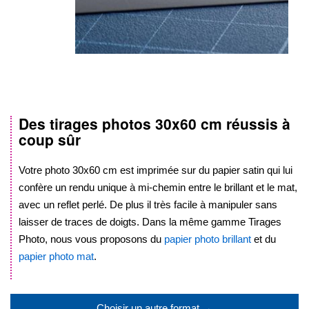
Des tirages photos
30x60 cm
réussis à
Skip
coup sûr
to
the
beginning
Votre photo
30x60 cm
est imprimée sur du papier satin qui lui
of
confère un rendu unique à mi-chemin entre le brillant et le mat,
the
avec un reflet perlé. De plus il très facile à manipuler sans
images
laisser de traces de doigts. Dans la même gamme Tirages
gallery
Photo, nous vous proposons du
papier photo brillant
et du
papier photo mat
.
.
Choisir un autre format →