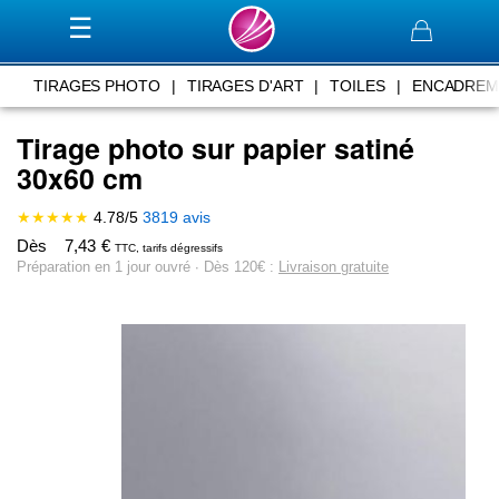
Panier
TIRAGES PHOTO
|
TIRAGES D'ART
|
TOILES
|
ENCADREM
Tirage photo sur papier satiné
30x60 cm
★★★★★
4.78
/
5
3819
avis
Dès
7,43
€
TTC, tarifs dégressifs
Préparation en 1 jour ouvré ∙ Dès 120€ :
Livraison gratuite
Skip
to
the
end
of
the
images
gallery