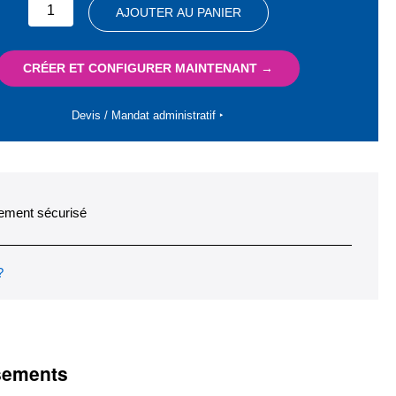
AJOUTER AU PANIER
CRÉER ET CONFIGURER MAINTENANT →
Devis / Mandat administratif ‣
ement sécurisé
?
ssements