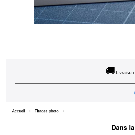
Skip
to
the
🚚
Livraison 
beginning
of
the
images
gallery
Accueil
Tirages photo
Dans la