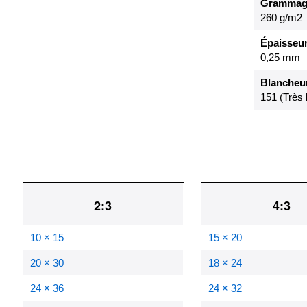
Grammag
260 g/m2
Épaisseu
0,25 mm
Blancheur
151 (Très 
2:3
4:3
10 × 15
15 × 20
20 × 30
18 × 24
24 × 36
24 × 32