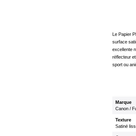
Le Papier Ph
surface sati
excellente n
réflecteur e
sport ou an
Marque
Canon / Fu
Texture
Satiné lis