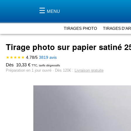
MENU
TIRAGES PHOTO
TIRAGES D'A
Tirage photo sur papier satiné
2
★★★★★
4.78
/
5
3819
avis
Dès
10,33
€
TTC, tarifs dégressifs
Préparation en 1 jour ouvré ∙ Dès 120€ :
Livraison gratuite
Skip
to
the
end
of
the
images
gallery