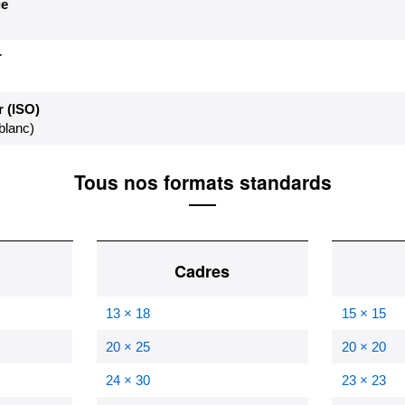
e
r
 (ISO)
blanc)
Tous nos formats standards
Cadres
13 × 18
15 × 15
20 × 25
20 × 20
24 × 30
23 × 23