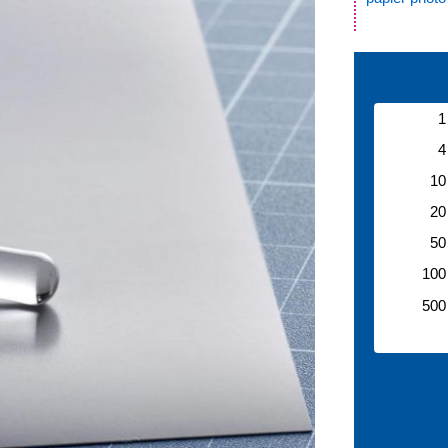
.
1
4
10
20
50
100
500