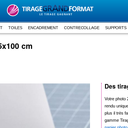
RT
TOILES
ENCADREMENT
CONTRECOLLAGE
SUPPORTS 
5x100 cm
Des tir
Votre photo
rendu unique 
plus il très
gamme Tirag
papier phot