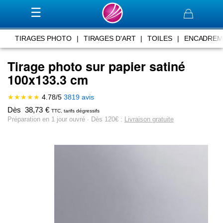
Panier
TIRAGES PHOTO
|
TIRAGES D'ART
|
TOILES
|
ENCADREM
Tirage photo sur papier satiné
100x133.3 cm
★★★★★
4.78
/
5
3819
avis
Dès
38,73
€
TTC, tarifs dégressifs
Préparation en 1 jour ouvré ∙ Dès 120€ :
Livraison gratuite
Skip
to
the
end
of
the
images
gallery