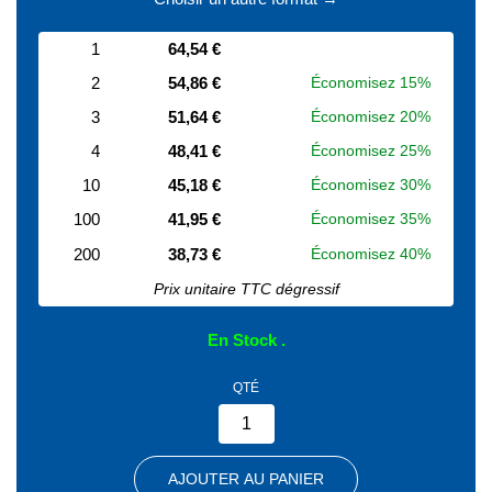
1
64,54 €
2
54,86 €
Économisez 15%
3
51,64 €
Économisez 20%
4
48,41 €
Économisez 25%
10
45,18 €
Économisez 30%
100
41,95 €
Économisez 35%
200
38,73 €
Économisez 40%
Prix unitaire TTC dégressif
En Stock
QTÉ
AJOUTER AU PANIER