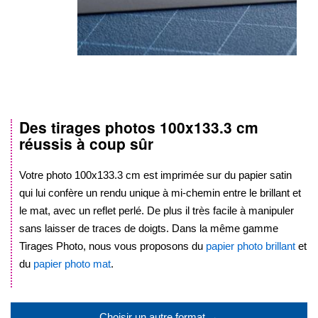
Des tirages photos
100x133.3 cm
Skip
réussis à coup sûr
to
the
beginning
Votre photo
100x133.3 cm
est imprimée sur du papier satin
of
qui lui confère un rendu unique à mi-chemin entre le brillant et
the
le mat, avec un reflet perlé. De plus il très facile à manipuler
images
sans laisser de traces de doigts. Dans la même gamme
gallery
Tirages Photo, nous vous proposons du
papier photo brillant
et
du
papier photo mat
.
.
Choisir un autre format →