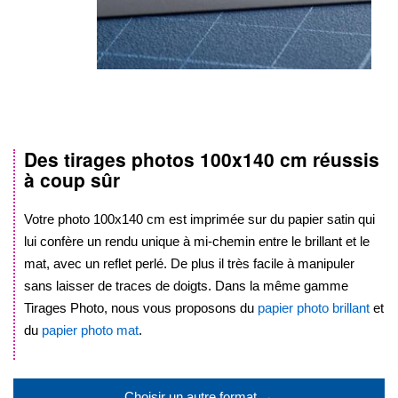
Des tirages photos
100x140 cm
réussis
Skip
à coup sûr
to
the
beginning
Votre photo
100x140 cm
est imprimée sur du papier satin qui
of
lui confère un rendu unique à mi-chemin entre le brillant et le
the
mat, avec un reflet perlé. De plus il très facile à manipuler
images
sans laisser de traces de doigts. Dans la même gamme
gallery
Tirages Photo, nous vous proposons du
papier photo brillant
et
du
papier photo mat
.
.
Choisir un autre format →