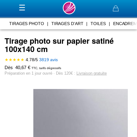
Panier
TIRAGES PHOTO
|
TIRAGES D'ART
|
TOILES
|
ENCADREM
Tirage photo sur papier satiné
100x140 cm
★★★★★
4.78
/
5
3819
avis
Dès
40,67
€
TTC, tarifs dégressifs
Préparation en 1 jour ouvré ∙ Dès 120€ :
Livraison gratuite
Skip
to
the
end
of
the
images
gallery