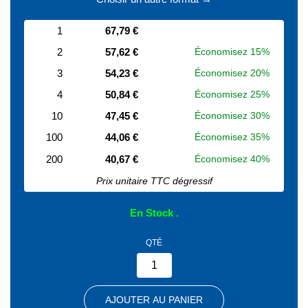
1
67,79 €
2
57,62 €
Économisez 15%
3
54,23 €
Économisez 20%
4
50,84 €
Économisez 25%
10
47,45 €
Économisez 30%
100
44,06 €
Économisez 35%
200
40,67 €
Économisez 40%
Prix unitaire TTC dégressif
En Stock
QTÉ
AJOUTER AU PANIER