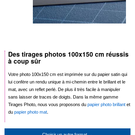
Des tirages photos
100x150 cm
réussis
Skip
à coup sûr
to
the
beginning
Votre photo
100x150 cm
est imprimée sur du papier satin qui
of
lui confère un rendu unique à mi-chemin entre le brillant et le
the
mat, avec un reflet perlé. De plus il très facile à manipuler
images
sans laisser de traces de doigts. Dans la même gamme
gallery
Tirages Photo, nous vous proposons du
papier photo brillant
et
du
papier photo mat
.
.
Choisir un autre format →