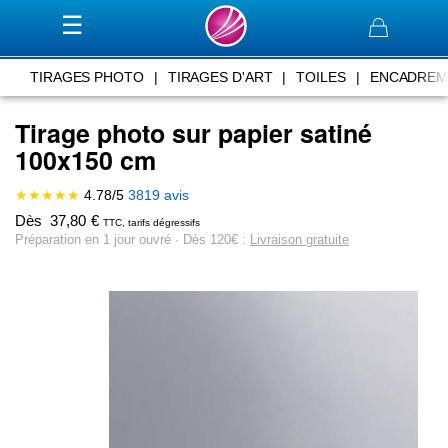
Panier
TIRAGES PHOTO
|
TIRAGES D'ART
|
TOILES
|
ENCADREM
Tirage photo sur papier satiné
100x150 cm
★★★★★
4.78
/
5
3819
avis
Dès
37,80
€
TTC, tarifs dégressifs
Préparation en 1 jour ouvré ∙ Dès 120€ :
Livraison gratuite
Skip
to
the
end
of
the
images
gallery