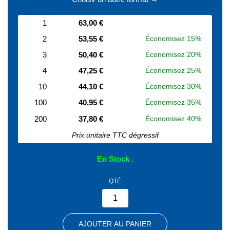
1
63,00 €
2
53,55 €
Économisez 15%
3
50,40 €
Économisez 20%
4
47,25 €
Économisez 25%
10
44,10 €
Économisez 30%
100
40,95 €
Économisez 35%
200
37,80 €
Économisez 40%
Prix unitaire TTC dégressif
En Stock
QTÉ
AJOUTER AU PANIER