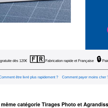
🇫🇷
🔒
gratuite dès 120€
Fabrication rapide et Française
Pai
Comment être livré plus rapidement ?
Comment payer moins cher 
 même catégorie Tirages Photo et Agrandi