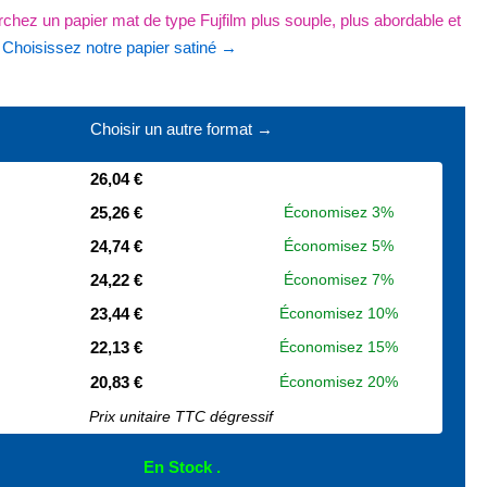
chez un papier mat de type Fujfilm plus souple, plus abordable et
?
Choisissez notre papier satiné →
Choisir un autre format →
26,04 €
25,26 €
Économisez 3%
24,74 €
Économisez 5%
24,22 €
Économisez 7%
23,44 €
Économisez 10%
22,13 €
Économisez 15%
20,83 €
Économisez 20%
Prix unitaire TTC dégressif
En Stock