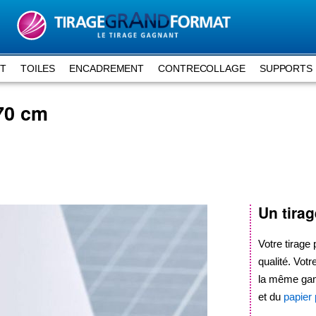
RT
TOILES
ENCADREMENT
CONTRECOLLAGE
SUPPORTS 
70 cm
Un tira
Votre tirage
qualité. Votr
la même g
et du
papier 