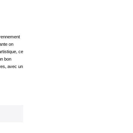
oyennement
ante on
rtistique, ce
un bon
tres, avec un