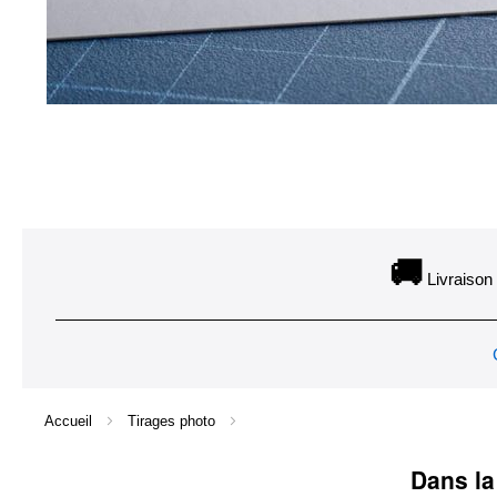
Skip
to
the
beginning
of
the
images
🚚
gallery
Livraison 
Accueil
Tirages photo
Dans la