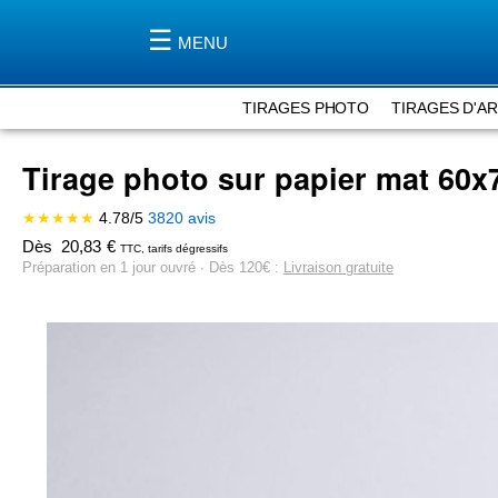
MENU
TIRAGES PHOTO
TIRAGES D'A
Tirage photo sur papier mat
60x
★★★★★
4.78
/
5
3820
avis
Dès
20,83
€
TTC, tarifs dégressifs
Préparation en 1 jour ouvré ∙ Dès 120€ :
Livraison gratuite
Skip
to
the
end
of
the
images
gallery