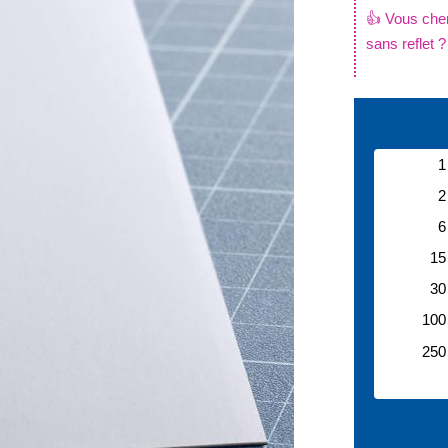
👍 Vous cher
sans reflet 
.
1
2
6
15
30
100
250