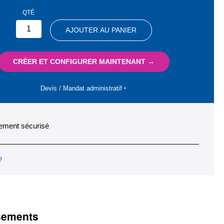
QTÉ
AJOUTER AU PANIER
CRÉER ET CONFIGURER MAINTENANT →
Devis / Mandat administratif ‣
ement sécurisé
?
ssements