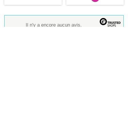
Il n'y a encore aucun avis.
Paiement 100% sécurisé
Produits
Impression photo (Agrandissements)
Impression Fine Art
Développement photo argentique (Petits formats)