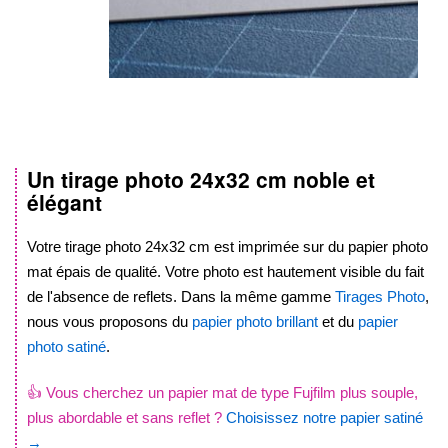
Un tirage photo
24x32 cm
noble et
Skip
élégant
to
the
beginning
Votre tirage photo
24x32 cm
est imprimée sur du papier photo
of
mat épais de qualité. Votre photo est hautement visible du fait
the
de l'absence de reflets. Dans la même gamme
Tirages Photo
,
images
nous vous proposons du
papier photo brillant
et du
papier
gallery
photo satiné
.
👍 Vous cherchez un papier mat de type Fujfilm plus souple,
plus abordable et sans reflet ?
Choisissez notre papier satiné
→