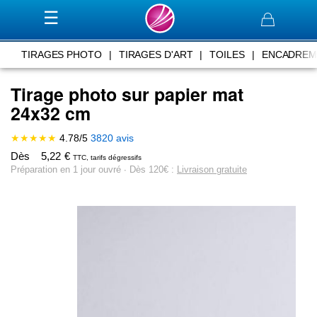
Panier
TIRAGES PHOTO
|
TIRAGES D'ART
|
TOILES
|
ENCADREM
Tirage photo sur papier mat
24x32 cm
★★★★★
4.78
/
5
3820
avis
Dès
5,22
€
TTC, tarifs dégressifs
Préparation en 1 jour ouvré ∙ Dès 120€ :
Livraison gratuite
Skip
to
the
end
of
the
images
gallery