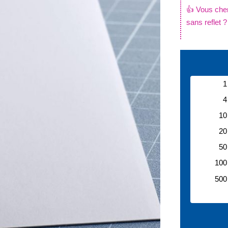
👍 Vous cher
sans reflet 
.
1
4
10
20
50
100
500