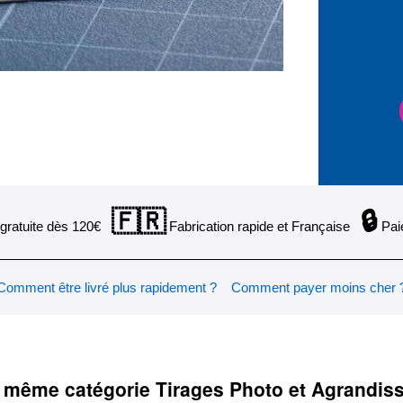
🇫🇷
🔒
gratuite dès 120€
Fabrication rapide et Française
Pai
Comment être livré plus rapidement ?
Comment payer moins cher 
 même catégorie Tirages Photo et Agrandi