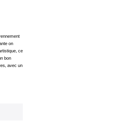
oyennement
ante on
rtistique, ce
un bon
tres, avec un