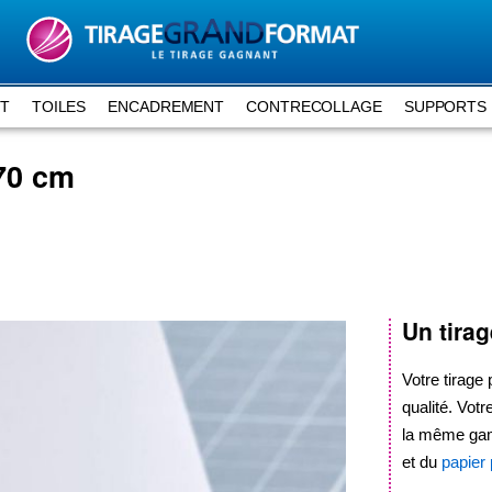
RT
TOILES
ENCADREMENT
CONTRECOLLAGE
SUPPORTS 
70 cm
Un tira
Votre tirage
qualité. Votr
la même g
et du
papier 