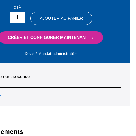
QTÉ
AJOUTER AU PANIER
CRÉER ET CONFIGURER MAINTENANT →
Devis / Mandat administratif ‣
ement sécurisé
?
ssements