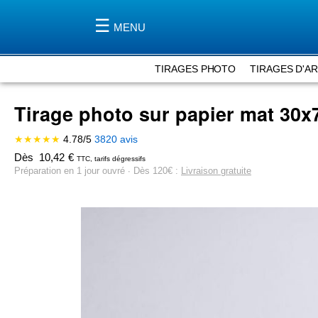
MENU
TIRAGES PHOTO
TIRAGES D'A
Tirage photo sur papier mat
30x
★★★★★
4.78
/
5
3820
avis
Dès
10,42
€
TTC, tarifs dégressifs
Préparation en 1 jour ouvré ∙ Dès 120€ :
Livraison gratuite
Skip
to
the
end
of
the
images
gallery