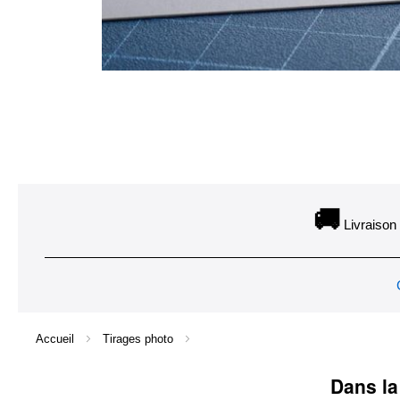
Skip
to
the
🚚
beginning
Livraison 
of
the
images
gallery
Accueil
Tirages photo
Dans la