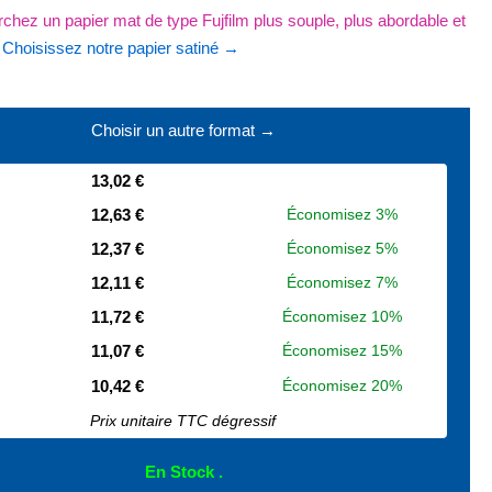
chez un papier mat de type Fujfilm plus souple, plus abordable et
?
Choisissez notre papier satiné →
Choisir un autre format →
13,02 €
12,63 €
Économisez 3%
12,37 €
Économisez 5%
12,11 €
Économisez 7%
11,72 €
Économisez 10%
11,07 €
Économisez 15%
10,42 €
Économisez 20%
Prix unitaire TTC dégressif
En Stock