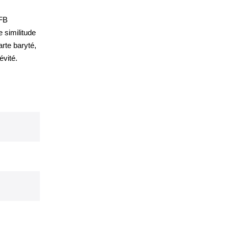
 FB
e similitude
arte baryté,
évité.