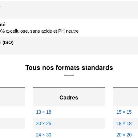
r
ité
% α-cellulose, sans acide et PH neutre
 (ISO)
Tous nos formats standards
Cadres
13 × 18
15 × 15
20 × 25
18 × 18
24 × 30
20 × 20