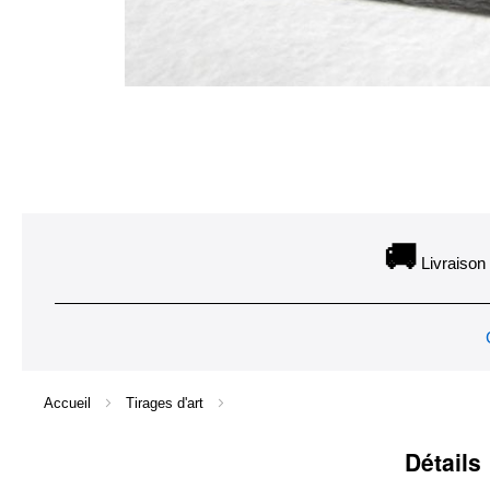
Skip
to
the
🚚
Livraison 
beginning
of
the
images
gallery
Accueil
Tirages d'art
Détails