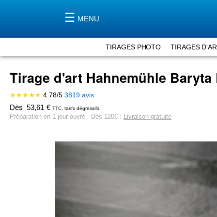
MENU
TIRAGES PHOTO
TIRAGES D'A
Tirage d'art Hahnemühle Baryta
★★★★★
4.78
/
5
3819
avis
Dès
53,61
€
TTC, tarifs dégressifs
Préparation en 1 jour ouvré ∙ Dès 120€ :
Livraison gratuite
Skip
to
the
end
of
the
images
gallery