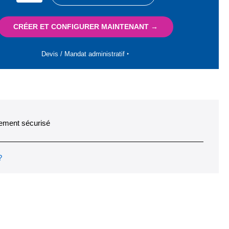
CRÉER ET CONFIGURER MAINTENANT →
Devis / Mandat administratif ‣
ement sécurisé
?