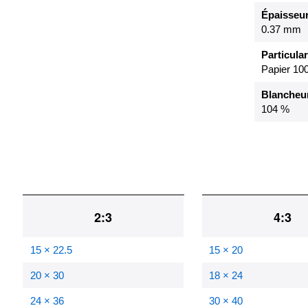
Épaisseu
0.37 mm
Particular
Papier 100
Blancheur
104 %
2:3
4:3
15 × 22.5
15 × 20
20 × 30
18 × 24
24 × 36
30 × 40