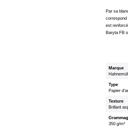
Par sa blanc
correspond p
est renforcé
Baryta FB of
Marque
Hahnemüh
Type
Papier d'ar
Texture
Brillant a
Grammag
350 g/m²