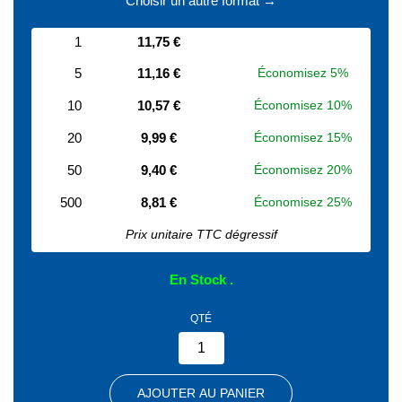
Choisir un autre format →
1
11,75 €
5
11,16 €
Économisez 5%
10
10,57 €
Économisez 10%
20
9,99 €
Économisez 15%
50
9,40 €
Économisez 20%
500
8,81 €
Économisez 25%
Prix unitaire TTC dégressif
En Stock
QTÉ
AJOUTER AU PANIER