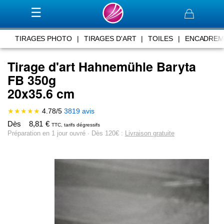
Panier
TIRAGES PHOTO
|
TIRAGES D'ART
|
TOILES
|
ENCADREM
Tirage d'art Hahnemühle Baryta
FB 350g
20x35.6 cm
★★★★★
4.78
/
5
3819
avis
Dès
8,81
€
TTC, tarifs dégressifs
Préparation en 1 jour ouvré ∙ Dès 120€ :
Livraison gratuite
Skip
to
the
end
of
the