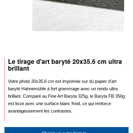
Le tirage d'art baryté
20x35.6 cm
ultra
Skip
brillant
to
the
beginning
Votre photo
20x35.6 cm
est imprimée sur du papier d'art
of
baryté Hahnemühle à fort grammage avec un rendu ultra
the
brillant. Comparé au Fine Art Baryta 325g, le Baryta FB 350g
images
est lisse avec une surface blanc froid, ce qui renforce
gallery
avantageusement les contrastes.
.