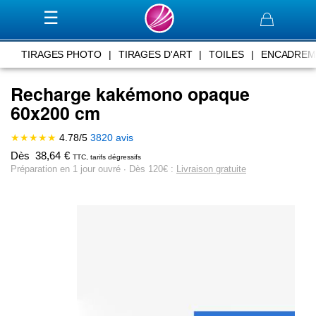
Panier
TIRAGES PHOTO
|
TIRAGES D'ART
|
TOILES
|
ENCADREM
Recharge kakémono opaque
60x200 cm
★★★★★
4.78
/
5
3820
avis
Dès
38,64
€
TTC, tarifs dégressifs
Préparation en 1 jour ouvré ∙ Dès 120€ :
Livraison gratuite
Skip
to
the
end
of
the
images
gallery