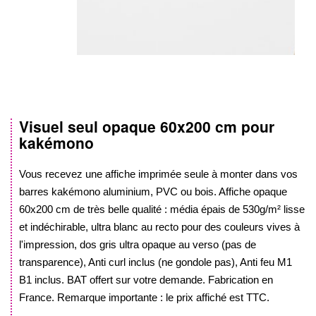
Visuel seul opaque
60x200 cm
pour
Skip
kakémono
to
the
beginning
Vous recevez une affiche imprimée seule à monter dans vos
of
barres kakémono aluminium, PVC ou bois. Affiche opaque
the
60x200 cm
de très belle qualité : média épais de 530g/m² lisse
images
et indéchirable, ultra blanc au recto pour des couleurs vives à
gallery
l'impression, dos gris ultra opaque au verso (pas de
transparence), Anti curl inclus (ne gondole pas), Anti feu M1
B1 inclus. BAT offert sur votre demande. Fabrication en
France. Remarque importante : le prix affiché est TTC.