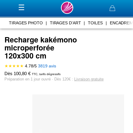
Panier
TIRAGES PHOTO
|
TIRAGES D'ART
|
TOILES
|
ENCADREM
Recharge kakémono
microperforée
120x300 cm
★★★★★
4.78
/
5
3819
avis
Dès
100,80
€
TTC, tarifs dégressifs
Préparation en 1 jour ouvré ∙ Dès 120€ :
Livraison gratuite
Skip
to
the
end
of
the