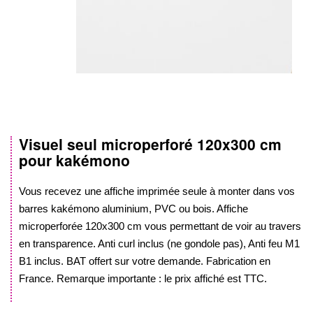
Visuel seul microperforé
120x300 cm
Skip
pour kakémono
to
the
beginning
Vous recevez une affiche imprimée seule à monter dans vos
of
barres kakémono aluminium, PVC ou bois. Affiche
the
microperforée
120x300 cm
vous permettant de voir au travers
images
en transparence. Anti curl inclus (ne gondole pas), Anti feu M1
gallery
B1 inclus. BAT offert sur votre demande. Fabrication en
France. Remarque importante : le prix affiché est TTC.
.