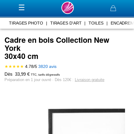
Panier
TIRAGES PHOTO
|
TIRAGES D'ART
|
TOILES
|
ENCADREM
Cadre en bois Collection New
York
30x40 cm
★★★★★
4.78
/
5
3820
avis
Dès
33,99
€
TTC, tarifs dégressifs
Préparation en 1 jour ouvré ∙ Dès 120€ :
Livraison gratuite
Skip
to
the
end
of
the