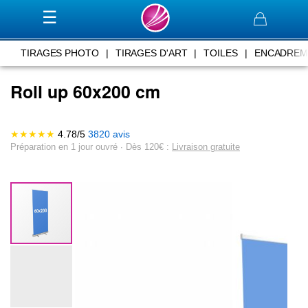
Panier
TIRAGES PHOTO
|
TIRAGES D'ART
|
TOILES
|
ENCADREM
Roll up 60x200 cm
★★★★★
4.78
/
5
3820
avis
Préparation en 1 jour ouvré ∙ Dès 120€ :
Livraison gratuite
Skip
to
the
end
of
the
images
gallery