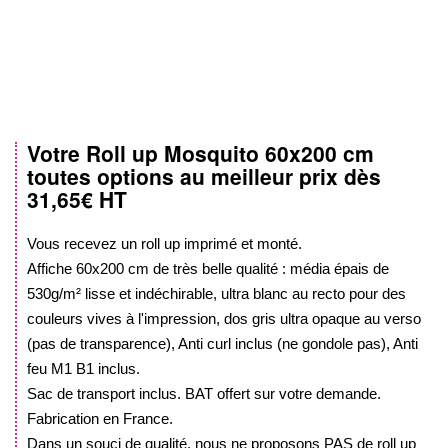
Votre Roll up Mosquito 60x200 cm
Skip
toutes options au meilleur prix dès
to
31,65€ HT
the
beginning
of
Vous recevez un roll up imprimé et monté.
the
Affiche 60x200 cm de très belle qualité : média épais de
images
530g/m² lisse et indéchirable, ultra blanc au recto pour des
gallery
couleurs vives à l'impression, dos gris ultra opaque au verso
(pas de transparence), Anti curl inclus (ne gondole pas), Anti
feu M1 B1 inclus.
Sac de transport inclus. BAT offert sur votre demande.
Fabrication en France.
Dans un souci de qualité, nous ne proposons PAS de roll up